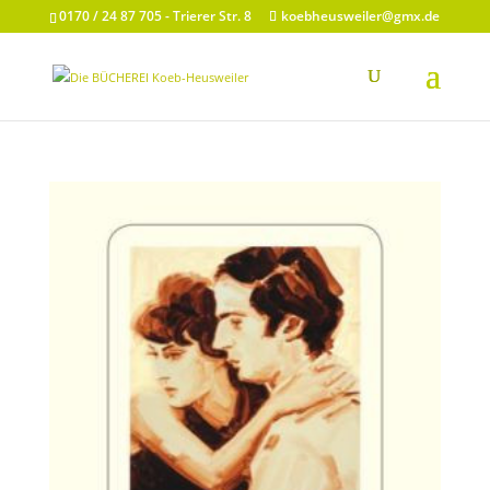
0170 / 24 87 705 - Trierer Str. 8
koebheusweiler@gmx.de