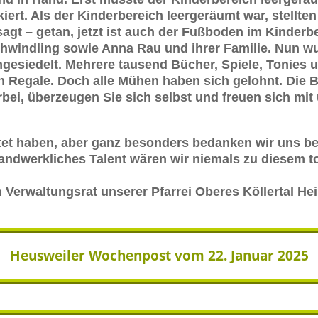
kiert. Als der Kinderbereich leergeräumt war, stellte
t – getan, jetzt ist auch der Fußboden im Kinderber
hwindling sowie Anna Rau und ihrer Familie. Nun w
esiedelt. Mehrere tausend Bücher, Spiele, Tonies 
en Regale. Doch alle Mühen haben sich gelohnt. Die B
bei, überzeugen Sie sich selbst und freuen sich mi
eitet haben, aber ganz besonders bedanken wir uns b
handwerkliches Talent wären wir niemals zu diesem 
Verwaltungsrat unserer Pfarrei Oberes Köllertal Heil
Heusweiler Wochenpost vom 22. Januar 2025