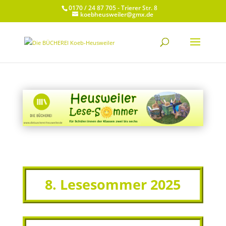
0170 / 24 87 705 - Trierer Str. 8
koebheusweiler@gmx.de
8. Lesesommer 2025